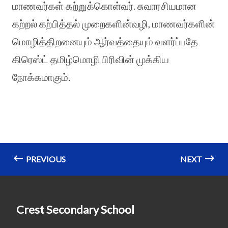
மாணவர்கள் கற்றுக்கொள்வர். சுவாரசியமான
கற்றல் கற்பித்தல் முறைகளின்வழி, மாணவர்களின்
மொழித்திறனையும் ஆர்வத்தையும் வளர்ப்பதே
கிரெஸ்ட் தமிழ்மொழி பிரிவின் முக்கிய
நோக்கமாகும்.
PREVIOUS
NEXT
Crest Secondary School